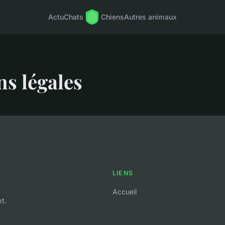
Actu
Chats
Chiens
Autres animaux
s légales
LIENS
Accueil
t.