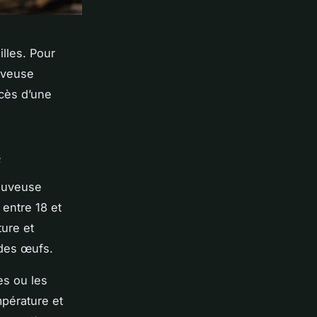
illes. Pour
ouveuse
ccès d’une
e
couveuse
entre 18 et
ure et
n des œufs.
es ou les
mpérature et