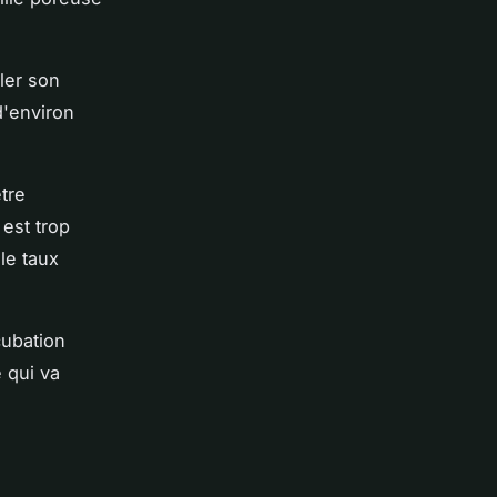
ôler son
d'environ
tre
 est trop
 le taux
cubation
 qui va