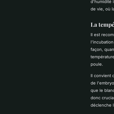
d'humidité 
de vie, où l
La tempér
Il est reco
l'incubatio
façon, quan
température
poule.
Il convient
de l'embryo
que le blan
donc crucia
déclenche la