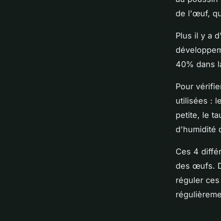
de l'œuf, q
Plus il y a 
développeme
40% dans l
Pour vérifi
utilisées : 
petite, le t
d'humidité 
Ces 4 diffé
des œufs. D
réguler ces 
régulièrem