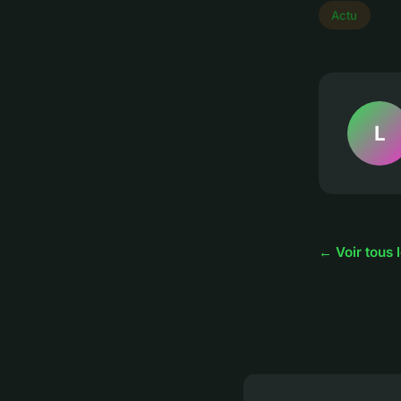
Actu
L
← Voir tous l