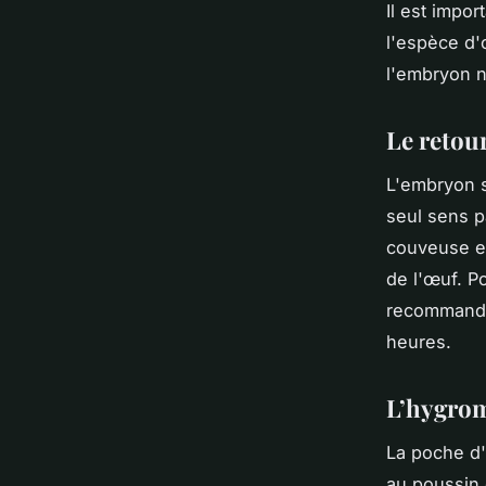
Il est impo
l'espèce d'
l'embryon n
Le retou
L'embryon s
seul sens p
couveuse et
de l'œuf. Po
recommandé 
heures.
L’hygrom
La poche d'
au poussin 