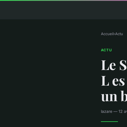
Accueil
›
Actu
ACTU
Le S
L es
un 
lazare — 12 a