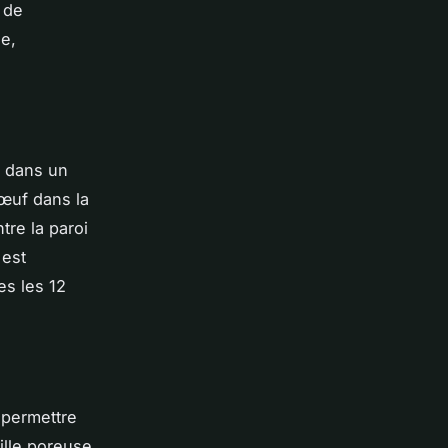
 de
e,
u dans un
'œuf dans la
tre la paroi
 est
es les 12
 permettre
ille poreuse