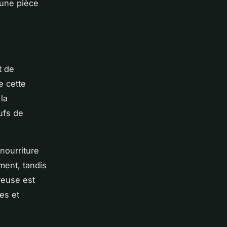
 une pièce
t de
e cette
la
ufs de
nourriture
ment, tandis
veuse est
es et