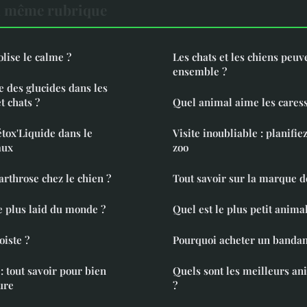
a même rubrique
lise le calme ?
Les chats et les chiens peuv
ensemble ?
e des glucides dans les
t chats ?
Quel animal aime les caress
tox'Liquide dans le
Visite inoubliable : planifie
aux
zoo
arthrose chez le chien ?
Tout savoir sur la marque d
le plus laid du monde ?
Quel est le plus petit anim
oiste ?
Pourquoi acheter un bandana
: tout savoir pour bien
Quels sont les meilleurs a
ure
?